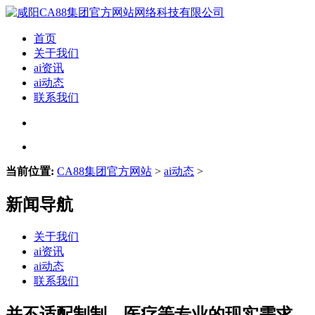
首页
关于我们
ai资讯
ai动态
联系我们
当前位置:
CA88集团官方网站
>
ai动态
>
新闻导航
关于我们
ai资讯
ai动态
联系我们
并不适配制制、医疗等专业的现实需求