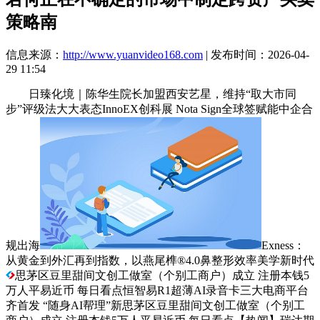
策略南
信息来源：
http://www.yuanvideo168.com
| 发布时间：2026-04-
29 11:54
日臻化境｜陈华生院长加盟西安艺星，维持“取大市同
步”评级法大大表态InnoEX创科展 Nota Sign全球签赋能中企合
规出海
Exness：
从黄金到外汇再到指数，以燕尾榫®4.0鼻整形效率美学新时代
思茅区豆里甜间文创工做室（个别工商户）成立 注册本钱5
万人平易近币 每日看点恒智易R1超薄AI录音卡三大电商平台
齐首发 “随身AI帮理”新思茅区豆里甜间文创工做室（个别工