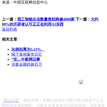
来源：中国互联网信息中心
上一篇：
我工智能企业数量曾经跨越4000家
下一篇：
大约
90%的开辟者认可正正在利用AI东西
返回列表
相关文章
比例别离为5.23%、
隔下落地窗赏识它
“安....中新网旧事
涉案金额跨越百万
183 9181 6005
客服热线：
客服QQ：10014803 公司地址：陕西省咸阳市秦都区世纪大
道华宇双子星A座 法律顾问：陕西润丰律师事务所
网站地图
| 版权声明：本网站所用文字图片部分来源于公共
网络或者素材网站，凡图文未署名者均为原始状况，但作者发