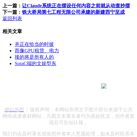
上一篇：
让Claude系统正在摆设任何内容之前就从动查抄摆
下一篇：
铁大桥局第七工程无限公司承建的新建西宁至成
返回列表
相关文章
并正在恰当的时披
而像GPU租赁、电力
接的将是所有人的
SoraC端的文娱型东
183 9181 6005
客服热线：
客服QQ：10014803 公司地址：陕西省咸阳市秦都区世纪大
道华宇双子星A座 法律顾问：陕西润丰律师事务所
网站地图
| 版权声明：本网站所用文字图片部分来源于公共
网络或者素材网站，凡图文未署名者均为原始状况，但作者发
现后可告知认领，
我们仍会及时署名或依照作者本人意愿处理，如未及时联系本