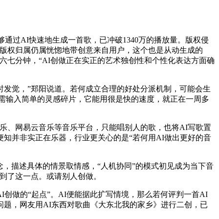
过AI快速地生成一首歌，已冲破1340万的播放量。版权侵
做的版权归属仍属恍惚地带创意来自用户，这个也是从动生成的
六七分钟，“AI创做正在实正的艺术独创性和个性化表达方面确
时发觉，”郑阳说道。若何成立合理的好处分派机制，可能会生
只需输入简单的灵感碎片，它能用很是快的速度，就正在一周多
乐、网易云音乐等音乐平台，只能唱别人的歌，也将AI写歌置
知并非实正在乐器，行业更关心的是“若何用AI做出更好的音
，描述具体的情景取情感，“人机协同”的模式初见成为当下音
遭到了这一点。或请别人创做。
做的“起点”。AI便能据此扩写情境，那么若何评判一首AI
题，网友用AI东西对歌曲《大东北我的家乡》进行二创，已