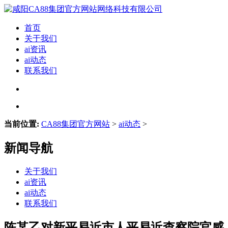
首页
关于我们
ai资讯
ai动态
联系我们
当前位置:
CA88集团官方网站
>
ai动态
>
新闻导航
关于我们
ai资讯
ai动态
联系我们
陈某乙对新平易近市人平易近查察院官感