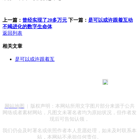
上一篇：
曾经实现了20多万元
下一篇：
是可以或许跟着互动
不竭进化的数字生命体
返回列表
相关文章
是可以或许跟着互
183 9181 6005
客服热线：
客服QQ：10014803 公司地址：陕西省咸阳市秦都区世纪大
道华宇双子星A座 法律顾问：陕西润丰律师事务所
网站地图
| 版权声明：本网站所用文字图片部分来源于公共
网络或者素材网站，凡图文未署名者均为原始状况，但作者发
现后可告知认领，
我们仍会及时署名或依照作者本人意愿处理，如未及时联系本
站，本网站不承担任何责任。