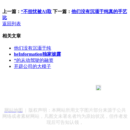
上一篇：
“不担忧被AI取
下一篇：
他们没有沉湎于纯真的手艺
比
返回列表
相关文章
他们没有沉湎于纯
heInformation独家披露
*的从动驾驶的融资
开辟公司的大模子
183 9181 6005
客服热线：
客服QQ：10014803 公司地址：陕西省咸阳市秦都区世纪大
道华宇双子星A座 法律顾问：陕西润丰律师事务所
网站地图
| 版权声明：本网站所用文字图片部分来源于公共
网络或者素材网站，凡图文未署名者均为原始状况，但作者发
现后可告知认领，